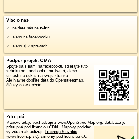
Viac o nás
nájdete nás na twittri
alebo na faceboooku
alebo aj v správach
Podpor projekt OMA:
Spojte sa s nami
na facebooku
,
zdieľajte túto
stránku na Facebooku
,
na Twittri
, alebo
umiestnite odkaz na svoju stránku.
Ale hlavne doplňte dáta do Openstreetmap,
články do wikipédie, ...
Zdroj dát
Mapové údaje pochádzajú z
www.OpenStreetMap.org
, databáza je
prístupná pod licenciou
ODbL
.
Mapový podklad
vytvára a aktualizuje
Freemap Slovakia
(www.freemap.sk)
, šíriteľný pod licenciou CC-