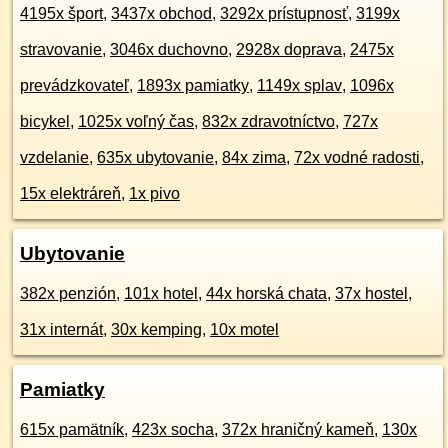
4195x šport
,
3437x obchod
,
3292x prístupnosť
,
3199x
stravovanie
,
3046x duchovno
,
2928x doprava
,
2475x
prevádzkovateľ
,
1893x pamiatky
,
1149x splav
,
1096x
bicykel
,
1025x voľný čas
,
832x zdravotníctvo
,
727x
vzdelanie
,
635x ubytovanie
,
84x zima
,
72x vodné radosti
,
15x elektráreň
,
1x pivo
Ubytovanie
382x penzión
,
101x hotel
,
44x horská chata
,
37x hostel
,
31x internát
,
30x kemping
,
10x motel
Pamiatky
615x pamätník
,
423x socha
,
372x hraničný kameň
,
130x