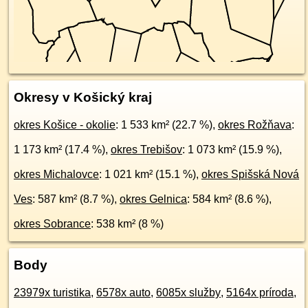
Okresy v Košický kraj
okres Košice - okolie
: 1 533 km² (22.7 %),
okres Rožňava
:
1 173 km² (17.4 %),
okres Trebišov
: 1 073 km² (15.9 %),
okres Michalovce
: 1 021 km² (15.1 %),
okres Spišská Nová
Ves
: 587 km² (8.7 %),
okres Gelnica
: 584 km² (8.6 %),
okres Sobrance
: 538 km² (8 %)
Body
23979x turistika
,
6578x auto
,
6085x služby
,
5164x príroda
,