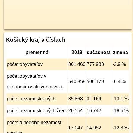
Košický kraj v číslach
premenná
2019
súčasnosť
zmena
počet obyvateľov
801 460
777 933
-2.9 %
počet obyvateľov v
540 858
506 179
-6.4 %
ekonomicky aktívnom veku
počet nezamest­naných
35 868
31 164
-13.1 %
počet nezamest­naných žien
20 554
16 742
-18.5 %
počet dlhodobo nezamest­
17 047
14 952
-12.3 %