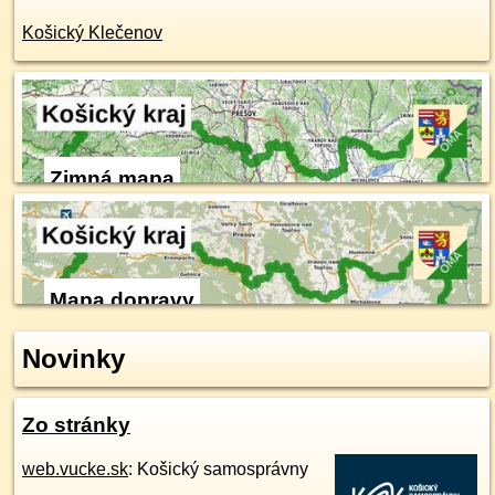
Košický Klečenov
Zimná mapa
Mapa dopravy
Novinky
Zo stránky
web.vucke.sk
: Košický samosprávny