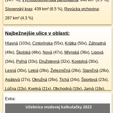
Slovenský kras
: 439 km² (6.5 %),
Revúcka vrchovina
:
287 km² (4.3 %)
Najbežnejšie ulice v oblasti:
Hlavná
(103x),
Cintorínska
(55x),
Krátka
(50x),
Záhradná
(49x),
Školská
(48x),
Nová
(47x),
Mlynská
(36x),
Lipová
(34x),
Poľná
(33x),
Družstevná
(32x),
Kostolná
(30x),
Lesná
(30x),
Letná
(28x),
Železničná
(28x),
Staničná
(28x),
Agátová
(27x),
Okružná
(26x),
Tichá
(24x),
Športová
(23x),
Lúčna
(23x),
Kvetná
(21x),
Obchodná
(19x),
Jarná
(19x),
Ružová
(18x),
Brezová
(17x),
Potočná
(17x),
Partizánska
Extra:
(17x),
Slnečná
(16x),
Zimná
(15x),
Hornádska
(14x)