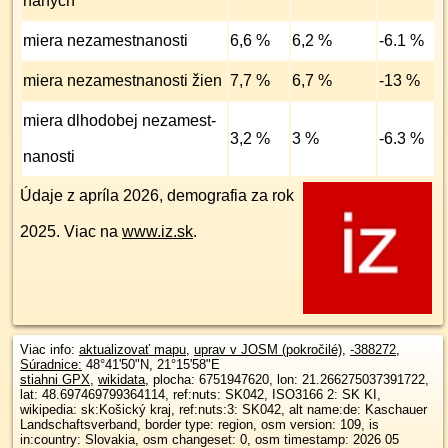
naných
miera nezamest­nanosti
6,6 %
6,2 %
-6.1 %
miera nezamest­nanosti žien
7,7 %
6,7 %
-13 %
miera dlhodobej nezamest­
3,2 %
3 %
-6.3 %
nanosti
Údaje z apríla 2026, demografia za rok
2025. Viac na
www.iz.sk
.
Viac info:
aktualizovať mapu
,
uprav v JOSM (pokročilé)
,
-388272
,
Súradnice:
48°41'50"N
,
21°15'58"E
stiahni GPX
,
wikidata
, plocha: 6751947620, lon: 21.266275037391722,
lat: 48.697469799364114, ref:nuts: SK042, ISO3166 2: SK KI,
wikipedia: sk:Košický kraj, ref:nuts:3: SK042, alt name:de: Kaschauer
Landschaftsverband, border type: region, osm version: 109, is
in:country: Slovakia, osm changeset: 0, osm timestamp: 2026 05