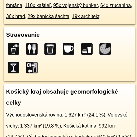
fontána
,
110x kaštieľ
,
95x vojenský bunker
,
64x zrúcanina
,
36x hrad
,
29x banícka šachta
,
19x architekt
Stravovanie
Košický kraj obsahuje geomorfologické
celky
Východoslovenská rovina
: 1 627 km² (24.1 %),
Volovské
vrchy
: 1 337 km² (19.8 %),
Košická kotlina
: 992 km²
(14.7 %),
Východoslovenská pahorkatina
: 640 km² (9.5 %),