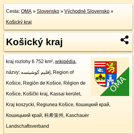
Cesta:
OMA
»
Slovensko
»
Východné Slovensko
»
Košický kraj
Košický kraj
kraj rozlohy 6 752 km²,
wikipédia
,
názvy: إقليم كوشيتسه, Region of
Košice, Región de Košice, Région de
Košice, Košički kraj, Kassai kerület,
Kraj koszycki, Regiunea Košice, Кошицкий край,
Кошицький край, 科希策州, Kaschauer
Landschaftsverband