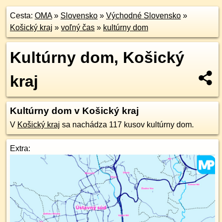
Cesta:
OMA
»
Slovensko
»
Východné Slovensko
»
Košický kraj
»
voľný čas
»
kultúrny dom
Kultúrny dom, Košický
kraj
Kultúrny dom v Košický kraj
V
Košický kraj
sa nachádza 117 kusov kultúrny dom.
Extra: