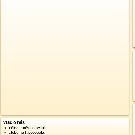
Viac o nás
nájdete nás na twittri
alebo na faceboooku