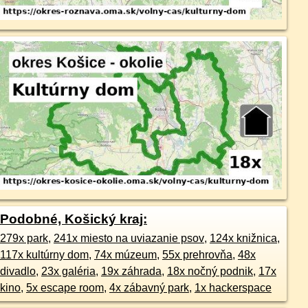
Podobné, Košický kraj:
279x park
,
241x miesto na uviazanie psov
,
124x knižnica
,
117x kultúrny dom
,
74x múzeum
,
55x prehrovňa
,
48x
divadlo
,
23x galéria
,
19x záhrada
,
18x nočný podnik
,
17x
kino
,
5x escape room
,
4x zábavný park
,
1x hackerspace