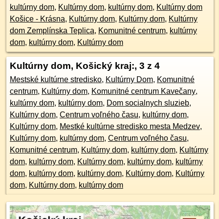
kultúrny dom
,
Kultúrny dom
,
kultúrny dom
,
Kultúrny dom
Košice - Krásna
,
Kultúrny dom
,
Kultúrny dom
,
Kultúrny
dom Zemplínska Teplica
,
Komunitné centrum
,
kultúrny
dom
,
kultúrny dom
,
Kultúrny dom
Kultúrny dom, Košický kraj:
, 3 z 4
Mestské kultúrne stredisko
,
Kultúrny Dom
,
Komunitné
centrum
,
Kultúrny dom
,
Komunitné centrum Kavečany
,
kultúrny dom
,
kultúrny dom
,
Dom socialnych sluzieb
,
Kultúrny dom
,
Centrum voľného času
,
kultúrny dom
,
Kultúrny dom
,
Mestké kultúrne stredisko mesta Medzev
,
Kultúrny dom
,
kultúrny dom
,
Centrum voľného času
,
Komunitné centrum
,
Kultúrny dom
,
kultúrny dom
,
Kultúrny
dom
,
kultúrny dom
,
Kultúrny dom
,
kultúrny dom
,
kultúrny
dom
,
kultúrny dom
,
kultúrny dom
,
Kultúrny dom
,
Kultúrny
dom
,
Kultúrny dom
,
kultúrny dom