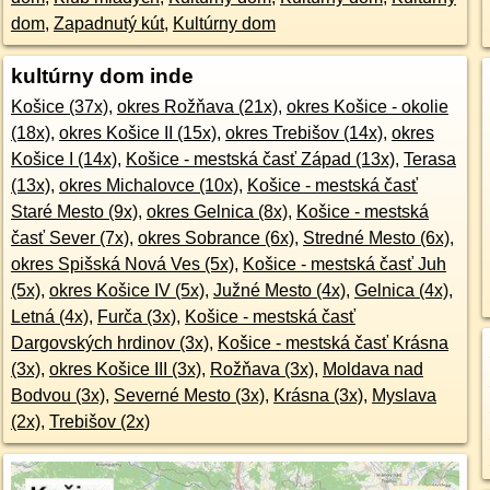
dom
,
Zapadnutý kút
,
Kultúrny dom
kultúrny dom inde
Košice (37x)
,
okres Rožňava (21x)
,
okres Košice - okolie
(18x)
,
okres Košice II (15x)
,
okres Trebišov (14x)
,
okres
Košice I (14x)
,
Košice - mestská časť Západ (13x)
,
Terasa
(13x)
,
okres Michalovce (10x)
,
Košice - mestská časť
Staré Mesto (9x)
,
okres Gelnica (8x)
,
Košice - mestská
časť Sever (7x)
,
okres Sobrance (6x)
,
Stredné Mesto (6x)
,
okres Spišská Nová Ves (5x)
,
Košice - mestská časť Juh
(5x)
,
okres Košice IV (5x)
,
Južné Mesto (4x)
,
Gelnica (4x)
,
Letná (4x)
,
Furča (3x)
,
Košice - mestská časť
Dargovských hrdinov (3x)
,
Košice - mestská časť Krásna
(3x)
,
okres Košice III (3x)
,
Rožňava (3x)
,
Moldava nad
Bodvou (3x)
,
Severné Mesto (3x)
,
Krásna (3x)
,
Myslava
(2x)
,
Trebišov (2x)