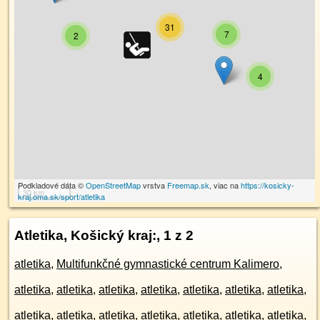
31
7
2
4
Podkladové dáta ©
OpenStreetMap
vrstva
Freemap.sk
, viac na
https://kosicky-
30 km
kraj.oma.sk/sport/atletika
Atletika, Košický kraj:
, 1 z 2
atletika
,
Multifunkčné gymnastické centrum Kalimero
,
atletika
,
atletika
,
atletika
,
atletika
,
atletika
,
atletika
,
atletika
,
atletika
,
atletika
,
atletika
,
atletika
,
atletika
,
atletika
,
atletika
,