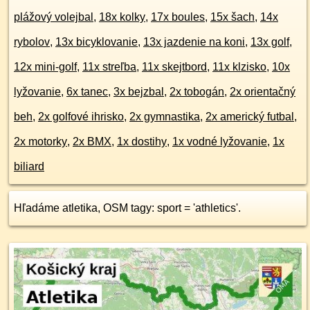
plážový volejbal
,
18x kolky
,
17x boules
,
15x šach
,
14x
rybolov
,
13x bicyklovanie
,
13x jazdenie na koni
,
13x golf
,
12x mini-golf
,
11x streľba
,
11x skejtbord
,
11x klzisko
,
10x
lyžovanie
,
6x tanec
,
3x bejzbal
,
2x tobogán
,
2x orientačný
beh
,
2x golfové ihrisko
,
2x gymnastika
,
2x americký futbal
,
2x motorky
,
2x BMX
,
1x dostihy
,
1x vodné lyžovanie
,
1x
biliard
Hľadáme atletika, OSM tagy: sport = 'athletics'.