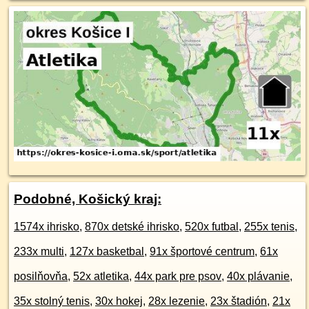
Podobné, Košický kraj:
1574x ihrisko
,
870x detské ihrisko
,
520x futbal
,
255x tenis
,
233x multi
,
127x basketbal
,
91x športové centrum
,
61x
posilňovňa
,
52x atletika
,
44x park pre psov
,
40x plávanie
,
35x stolný tenis
,
30x hokej
,
28x lezenie
,
23x štadión
,
21x