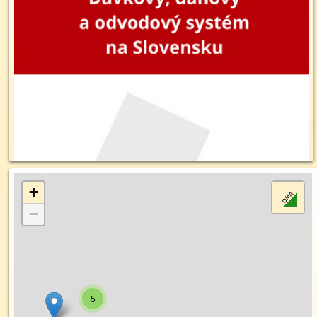
+
−
5