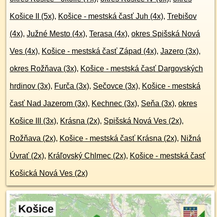
Košice II (5x)
,
Košice - mestská časť Juh (4x)
,
Trebišov
(4x)
,
Južné Mesto (4x)
,
Terasa (4x)
,
okres Spišská Nová
Ves (4x)
,
Košice - mestská časť Západ (4x)
,
Jazero (3x)
,
okres Rožňava (3x)
,
Košice - mestská časť Dargovských
hrdinov (3x)
,
Furča (3x)
,
Sečovce (3x)
,
Košice - mestská
časť Nad Jazerom (3x)
,
Kechnec (3x)
,
Seňa (3x)
,
okres
Košice III (3x)
,
Krásna (2x)
,
Spišská Nová Ves (2x)
,
Rožňava (2x)
,
Košice - mestská časť Krásna (2x)
,
Nižná
Úvrať (2x)
,
Kráľovský Chlmec (2x)
,
Košice - mestská časť
Košická Nová Ves (2x)